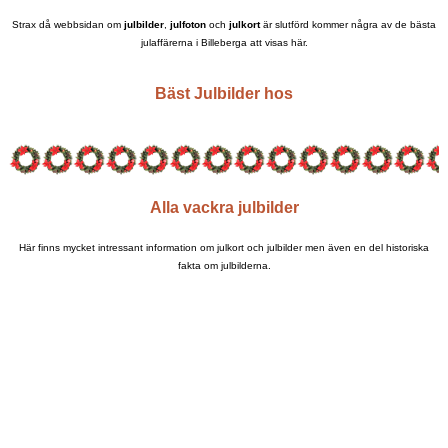
Strax då webbsidan om
julbilder
,
julfoton
och
julkort
är slutförd kommer några av de bästa
julaffärerna i Billeberga att visas här.
Bäst Julbilder hos
Alla vackra julbilder
Här finns mycket intressant information om julkort och julbilder men även en del historiska
fakta om julbilderna.