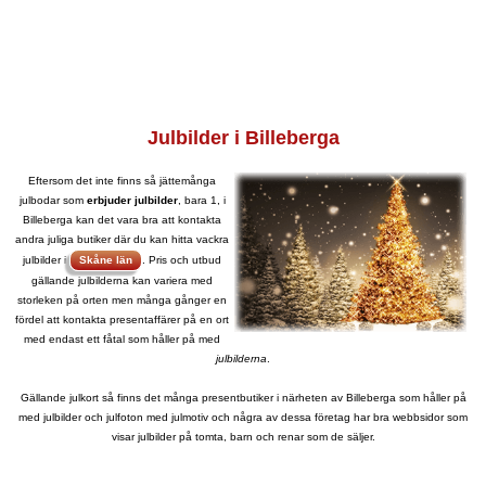
Julbilder i Billeberga
Eftersom det inte finns så jättemånga
julbodar som
erbjuder julbilder
, bara 1, i
Billeberga kan det vara bra att kontakta
andra juliga butiker där du kan hitta vackra
julbilder i
Skåne län
. Pris och utbud
gällande julbilderna kan variera med
storleken på orten men många gånger en
fördel att kontakta presentaffärer på en ort
med endast ett fåtal som håller på med
julbilderna
.
Gällande julkort så finns det många presentbutiker i närheten av Billeberga som håller på
med julbilder och julfoton med julmotiv och några av dessa företag har bra webbsidor som
visar julbilder på tomta, barn och renar som de säljer.